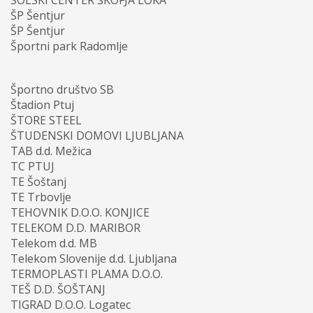
ŠP Šentjur
ŠP Šentjur
Športni park Radomlje
Športno društvo SB
Štadion Ptuj
ŠTORE STEEL
ŠTUDENSKI DOMOVI LJUBLJANA
TAB d.d. Mežica
TC PTUJ
TE Šoštanj
TE Trbovlje
TEHOVNIK D.O.O. KONJICE
TELEKOM D.D. MARIBOR
Telekom d.d. MB
Telekom Slovenije d.d. Ljubljana
TERMOPLASTI PLAMA D.O.O.
TEŠ D.D. ŠOŠTANJ
TIGRAD D.O.O. Logatec