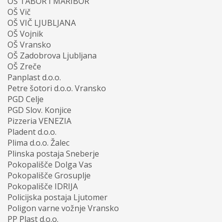
OŠ TABOR I MARIBOR
OŠ Vič
OŠ VIČ LJUBLJANA
OŠ Vojnik
OŠ Vransko
OŠ Zadobrova Ljubljana
OŠ Zreče
Panplast d.o.o.
Petre šotori d.o.o. Vransko
PGD Celje
PGD Slov. Konjice
Pizzeria VENEZIA
Pladent d.o.o.
Plima d.o.o. Žalec
Plinska postaja Sneberje
Pokopališče Dolga Vas
Pokopališče Grosuplje
Pokopališče IDRIJA
Policijska postaja Ljutomer
Poligon varne vožnje Vransko
PP Plast d.o.o.