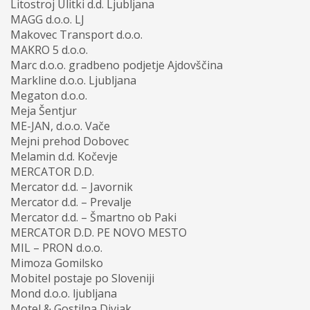
Litostroj Ulitki d.d. Ljubljana
MAGG d.o.o. LJ
Makovec Transport d.o.o.
MAKRO 5 d.o.o.
Marc d.o.o. gradbeno podjetje Ajdovščina
Markline d.o.o. Ljubljana
Megaton d.o.o.
Meja Šentjur
ME-JAN, d.o.o. Vače
Mejni prehod Dobovec
Melamin d.d. Kočevje
MERCATOR D.D.
Mercator d.d. – Javornik
Mercator d.d. – Prevalje
Mercator d.d. – Šmartno ob Paki
MERCATOR D.D. PE NOVO MESTO
MIL – PRON d.o.o.
Mimoza Gomilsko
Mobitel postaje po Sloveniji
Mond d.o.o. ljubljana
Motel & Gostilna Divjak