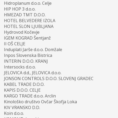
Hidroplanum d.o.o. Celje
HIP HOP 3 d.o.o.
HMEZAD TMT D.O.O.
HOTEL BELVEDERE IZOLA
HOTEL SLON LJUBLJANA
Hydrovod Kočevje
IGEM KOGRAD Šentjanž
II OŠ CELJE
Induplati Jarše d.o.o. Domžale
Inpos Slovenska Bistrica
INTERIN D.O.O. KRANJ
Intersocks d.o.o.
JELOVICA d.d., JELOVICA d.o.o.
JONSON CONTROLS D.O.O. SLOVENJ GRADEC
KABEL TRADE D.O.O.
KAPIS D.O.O. CELJE
KARGO TRADE d.o.o. Arclin
Kinološko društvo Ovčar Škofja Loka
KIV VRANSKO D.D.
Koin d.o.o.