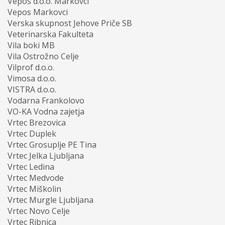
Vepos d.o.o. Markovci
Vepos Markovci
Verska skupnost Jehove Priče SB
Veterinarska Fakulteta
Vila boki MB
Vila Ostrožno Celje
Vilprof d.o.o.
Vimosa d.o.o.
VISTRA d.o.o.
Vodarna Frankolovo
VO-KA Vodna zajetja
Vrtec Brezovica
Vrtec Duplek
Vrtec Grosuplje PE Tina
Vrtec Jelka Ljubljana
Vrtec Ledina
Vrtec Medvode
Vrtec Miškolin
Vrtec Murgle Ljubljana
Vrtec Novo Celje
Vrtec Ribnica