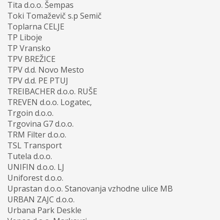
Tita d.o.o. Šempas
Toki Tomaževič s.p Semič
Toplarna CELJE
TP Liboje
TP Vransko
TPV BREŽICE
TPV d.d. Novo Mesto
TPV d.d. PE PTUJ
TREIBACHER d.o.o. RUŠE
TREVEN d.o.o. Logatec,
Trgoin d.o.o.
Trgovina G7 d.o.o.
TRM Filter d.o.o.
TSL Transport
Tutela d.o.o.
UNIFIN d.o.o. LJ
Uniforest d.o.o.
Uprastan d.o.o. Stanovanja vzhodne ulice MB
URBAN ZAJC d.o.o.
Urbana Park Deskle