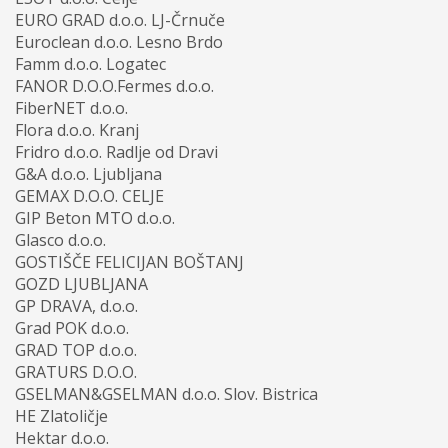
EURO GRAD d.o.o. LJ-Črnuče
Euroclean d.o.o. Lesno Brdo
Famm d.o.o. Logatec
FANOR D.O.O.Fermes d.o.o.
FiberNET d.o.o.
Flora d.o.o. Kranj
Fridro d.o.o. Radlje od Dravi
G&A d.o.o. Ljubljana
GEMAX D.O.O. CELJE
GIP Beton MTO d.o.o.
Glasco d.o.o.
GOSTIŠČE FELICIJAN BOŠTANJ
GOZD LJUBLJANA
GP DRAVA, d.o.o.
Grad POK d.o.o.
GRAD TOP d.o.o.
GRATURS D.O.O.
GSELMAN&GSELMAN d.o.o. Slov. Bistrica
HE Zlatoličje
Hektar d.o.o.