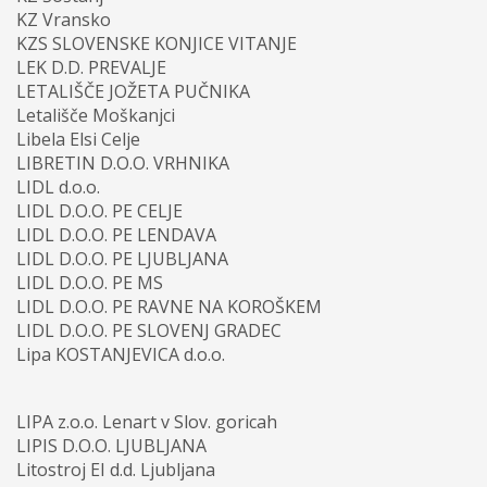
KZ Vransko
KZS SLOVENSKE KONJICE VITANJE
LEK D.D. PREVALJE
LETALIŠČE JOŽETA PUČNIKA
Letališče Moškanjci
Libela Elsi Celje
LIBRETIN D.O.O. VRHNIKA
LIDL d.o.o.
LIDL D.O.O. PE CELJE
LIDL D.O.O. PE LENDAVA
LIDL D.O.O. PE LJUBLJANA
LIDL D.O.O. PE MS
LIDL D.O.O. PE RAVNE NA KOROŠKEM
LIDL D.O.O. PE SLOVENJ GRADEC
Lipa KOSTANJEVICA d.o.o.
LIPA z.o.o. Lenart v Slov. goricah
LIPIS D.O.O. LJUBLJANA
Litostroj EI d.d. Ljubljana