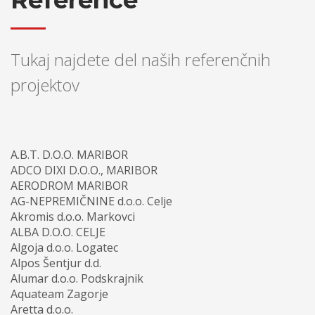
Tukaj najdete del naših referenčnih
projektov
A.B.T. D.O.O. MARIBOR
ADCO DIXI D.O.O., MARIBOR
AERODROM MARIBOR
AG-NEPREMIČNINE d.o.o. Celje
Akromis d.o.o. Markovci
ALBA D.O.O. CELJE
Algoja d.o.o. Logatec
Alpos Šentjur d.d.
Alumar d.o.o. Podskrajnik
Aquateam Zagorje
Aretta d.o.o.