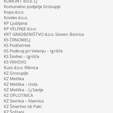
KOMONT d.o.o. Lj
Komunalno podjetje Grosupje
Kopa d.o.o.
Koviles d.o.o.
KP Ljubljana
KP VELENJE d.o.o.
KRT GRADBENIŠTVO d.o.o. Sloven. Bistrica
KS ČRNOMELJ
KS Podčetrtek
KS Podkraj pri Velenju – Igrišče
KS Šmihel – Igrišče
KS VRHOVO
Kuss d.o.o. Ribnica
KZ Grosuplje
KZ Metlika
KZ Metlika – Izola
KZ Metlika – Lj Savlje
KZ OPLOTNICA
KZ Sevnica – Klavnica
KZ Šmartno ob Paki
KZ Šoštanj