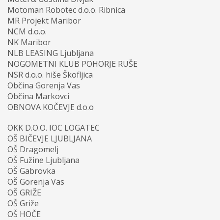
Motoman Robotec d.o.o. Ribnica
MR Projekt Maribor
NCM d.o.o.
NK Maribor
NLB LEASING Ljubljana
NOGOMETNI KLUB POHORJE RUŠE
NSR d.o.o. hiše Škofljica
Občina Gorenja Vas
Občina Markovci
OBNOVA KOČEVJE d.o.o
OKK D.O.O. IOC LOGATEC
OŠ BIČEVJE LJUBLJANA
OŠ Dragomelj
OŠ Fužine Ljubljana
OŠ Gabrovka
OŠ Gorenja Vas
OŠ GRIŽE
OŠ Griže
OŠ HOČE