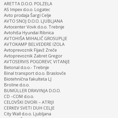
ARETTA D.O.O. POLZELA
AS Impex d.o.o. Logatec
Avto prodaja Šargi Celje
AVTO SNOJ D.O.O. LJUBLJANA
Avtocenter Vovk d.o.o. Trebnje
Avtohiša Hyundai Ribnica
AVTOHIŠA MIHALIČ GROSUPLJE
AVTOKAMP BELVEDERE IZOLA
Avtoprevoznik Fijavž Zreče
Avtoprevoznik Zabret Gregor
AVTOSERVIS POGOREVC VITANJE
Betonal d.o.o.- Trebnje
Binal transport d.o.o. Braslovče
Biotehnična fakulteta LJ
Broline d.o.o.
BUMÜLLER DRAVINJA D.O.O.
CD –COM d.o.o.
CELOVŠKI DVORI – ATRIJI
CERKEV SVETI DUH CELJE
City Wall d.o.o. Ljubljana