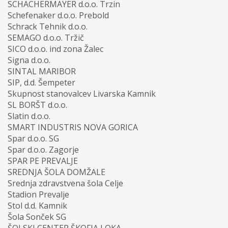
SCHACHERMAYER d.o.o. Trzin
Schefenaker d.o.o. Prebold
Schrack Tehnik d.o.o.
SEMAGO d.o.o. Tržič
SICO d.o.o. ind zona Žalec
Signa d.o.o.
SINTAL MARIBOR
SIP, d.d. Šempeter
Skupnost stanovalcev Livarska Kamnik
SL BORŠT d.o.o.
Slatin d.o.o.
SMART INDUSTRIS NOVA GORICA
Spar d.o.o. SG
Spar d.o.o. Zagorje
SPAR PE PREVALJE
SREDNJA ŠOLA DOMŽALE
Srednja zdravstvena šola Celje
Stadion Prevalje
Stol d.d. Kamnik
Šola Sonček SG
ŠOLSKI CENTER ŠKOFJA LOKA