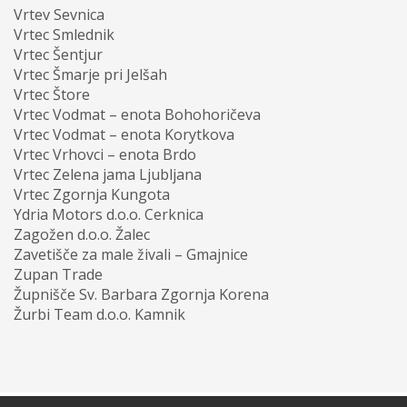
Vrtev Sevnica
Vrtec Smlednik
Vrtec Šentjur
Vrtec Šmarje pri Jelšah
Vrtec Štore
Vrtec Vodmat – enota Bohohoričeva
Vrtec Vodmat – enota Korytkova
Vrtec Vrhovci – enota Brdo
Vrtec Zelena jama Ljubljana
Vrtec Zgornja Kungota
Ydria Motors d.o.o. Cerknica
Zagožen d.o.o. Žalec
Zavetišče za male živali – Gmajnice
Zupan Trade
Župnišče Sv. Barbara Zgornja Korena
Žurbi Team d.o.o. Kamnik