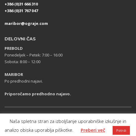
+386 (0)31 666 310
+386 (0)31 767 047
maribor@ograje.com
DELOVNI ČAS
PREBOLD
Ponedeljek – Petek: 7:00 – 16:00
Sobota: 8:00 – 12:00
MARIBOR
Po predhodni najavi.
Priporočamo predhodno najavo.
GARANCIJA KAKOVOSTI
DRUŽBENA ODGOVORNOST
Naša spletna stran za izboljšanje uporabniške izkušnje in
POGOSTA VPRAŠANJA
PRAVNO OBVESTILO
analizo obiska uporablja piškotke.
Preberi več
Potrdi
POLITIKA ZASEBNOSTI
NAGRADNE IGRE