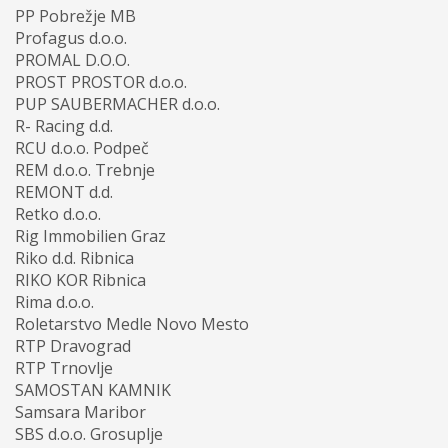
PP Pobrežje MB
Profagus d.o.o.
PROMAL D.O.O.
PROST PROSTOR d.o.o.
PUP SAUBERMACHER d.o.o.
R- Racing d.d.
RCU d.o.o. Podpeč
REM d.o.o. Trebnje
REMONT d.d.
Retko d.o.o.
Rig Immobilien Graz
Riko d.d. Ribnica
RIKO KOR Ribnica
Rima d.o.o.
Roletarstvo Medle Novo Mesto
RTP Dravograd
RTP Trnovlje
SAMOSTAN KAMNIK
Samsara Maribor
SBS d.o.o. Grosuplje