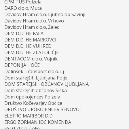
CPM TUŠ Polzela
DARO d.o.o. Muta
Davidov Hram d.o.o. Ljubno ob Savinji
Davidov Hram d.o.o. Vrhovo
Davidov Hram d.o.o. Žalec
DEM D.D. HE FALA
DEM D.D. HE MARKOVCI
DEM D.D. HE VUHRED
DEM D.D. HE ZLATOLIČJE
DENTACOM d.o.o. Vojnik
DEPONIJA HOČE
Dolinšek Transport d.o.o. Lj
Dom starejših Ljubljana Polje
DOM STAREJŠIH OBČANOV LJUBLJANA
Dom starejših občanov Šiška
Dom upokojencev Polzela
Društvo Kočevarjev Občice
DRUŠTVO UPOKOJENCEV SENOVO
ELETRO MARIBOR D.D.
ERGO ZORMAN IOC KOMENDA
ESOT d.o.o. Celje