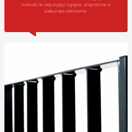
rešitvah, ki vključujejo ograjne, stopniščne in
balkonske elemente.