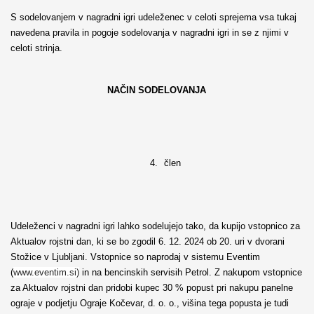
S sodelovanjem v nagradni igri udeleženec v celoti sprejema vsa tukaj
navedena pravila in pogoje sodelovanja v nagradni igri in se z njimi v
celoti strinja.
NAČIN SODELOVANJA
4.
člen
Udeleženci v nagradni igri lahko sodelujejo tako, da kupijo vstopnico za
Aktualov rojstni dan, ki se bo zgodil 6. 12. 2024 ob 20. uri v dvorani
Stožice v Ljubljani. Vstopnice so naprodaj v sistemu Eventim
(
www.eventim.si)
in na bencinskih servisih Petrol. Z nakupom vstopnice
za Aktualov rojstni dan pridobi kupec 30 % popust pri nakupu panelne
ograje v podjetju Ograje Kočevar, d. o. o., višina tega popusta je tudi