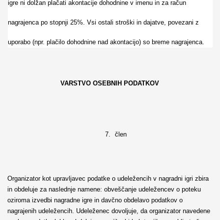
igre ni dolžan plačati akontacije dohodnine v imenu in za račun
nagrajenca po stopnji 25%. Vsi ostali stroški in dajatve, povezani z
uporabo (npr. plačilo dohodnine nad akontacijo) so breme nagrajenca.
VARSTVO OSEBNIH PODATKOV
7.
člen
Organizator kot upravljavec podatke o udeležencih v nagradni igri zbira
in obdeluje za naslednje namene: obveščanje udeležencev o poteku
oziroma izvedbi nagradne igre in davčno obdelavo podatkov o
nagrajenih udeležencih. Udeleženec dovoljuje, da organizator navedene