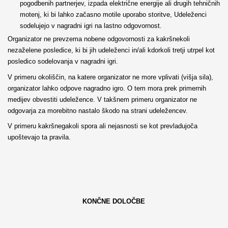
pogodbenih partnerjev, izpada električne energije ali drugih tehničnih
motenj, ki bi lahko začasno motile uporabo storitve, Udeleženci
sodelujejo v nagradni igri na lastno odgovornost.
Organizator ne prevzema nobene odgovornosti za kakršnekoli
nezaželene posledice, ki bi jih udeleženci in/ali kdorkoli tretji utrpel kot
posledico sodelovanja v nagradni igri.
V primeru okoliščin, na katere organizator ne more vplivati (višja sila),
organizator lahko odpove nagradno igro. O tem mora prek primernih
medijev obvestiti udeležence. V takšnem primeru organizator ne
odgovarja za morebitno nastalo škodo na strani udeležencev.
V primeru kakršnegakoli spora ali nejasnosti se kot prevladujoča
upoštevajo ta pravila.
KONČNE DOLOČBE