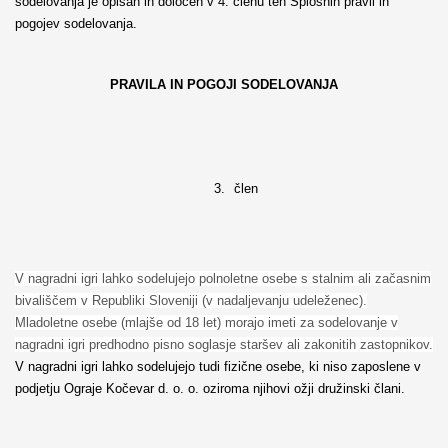
sodelovanja je opisan in določen v 4. členu teh Splošnih pravil in
pogojev sodelovanja.
PRAVILA IN POGOJI SODELOVANJA
3.
člen
V nagradni igri lahko sodelujejo polnoletne osebe s stalnim ali začasnim
bivališčem v Republiki Sloveniji (v nadaljevanju udeleženec).
Mladoletne osebe (mlajše od 18 let) morajo imeti za sodelovanje v
nagradni igri predhodno pisno soglasje staršev ali zakonitih zastopnikov.
V nagradni igri lahko sodelujejo tudi fizične osebe, ki niso zaposlene v
podjetju Ograje Kočevar d. o. o. oziroma njihovi ožji družinski člani.