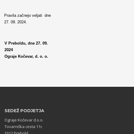
Pravila začnejo veljati dne
27. 09. 2024.
V Preboldu, dne 27. 09.
202
Ograje Kočevar, d. o. o.
SEDEŽ PODJETJA
Ograje Kočevar d.o.o.
Tovarniška cesta 11c
3312 Prebold