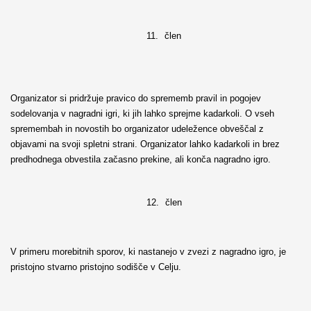
11.
člen
Organizator si pridržuje pravico do sprememb pravil in pogojev
sodelovanja v nagradni igri, ki jih lahko sprejme kadarkoli. O vseh
spremembah in novostih bo organizator udeležence obveščal z
objavami na svoji spletni strani. Organizator lahko kadarkoli in brez
predhodnega obvestila začasno prekine, ali konča nagradno igro.
12.
člen
V primeru morebitnih sporov, ki nastanejo v zvezi z nagradno igro, je
pristojno stvarno pristojno sodišče v Celju.