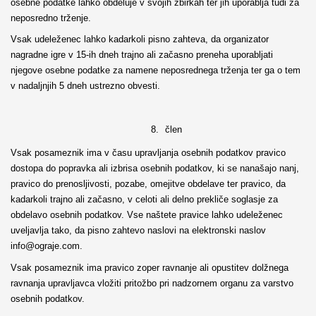
osebne podatke lahko obdeluje v svojih zbirkah ter jih uporablja tudi za
neposredno trženje.
Vsak udeleženec lahko kadarkoli pisno zahteva, da organizator
nagradne igre v 15-ih dneh trajno ali začasno preneha uporabljati
njegove osebne podatke za namene neposrednega trženja ter ga o tem
v nadaljnjih 5 dneh ustrezno obvesti.
8.
člen
Vsak posameznik ima v času upravljanja osebnih podatkov pravico
dostopa do popravka ali izbrisa osebnih podatkov, ki se nanašajo nanj,
pravico do prenosljivosti, pozabe, omejitve obdelave ter pravico, da
kadarkoli trajno ali začasno, v celoti ali delno prekliče soglasje za
obdelavo osebnih podatkov. Vse naštete pravice lahko udeleženec
uveljavlja tako, da pisno zahtevo naslovi na elektronski naslov
info@ograje.com.
Vsak posameznik ima pravico zoper ravnanje ali opustitev dolžnega
ravnanja upravljavca vložiti pritožbo pri nadzornem organu za varstvo
osebnih podatkov.