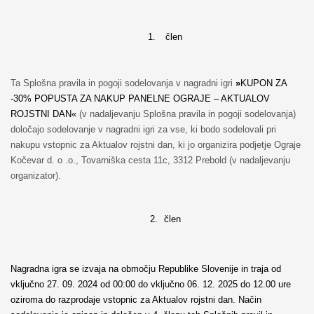
1.
člen
Ta Splošna pravila in pogoji sodelovanja v nagradni igri
»
KUPON ZA
-30% POPUSTA ZA NAKUP PANELNE OGRAJE – AKTUALOV
ROJSTNI DAN«
(v nadaljevanju Splošna pravila in pogoji sodelovanja)
določajo sodelovanje v nagradni igri za vse, ki bodo sodelovali pri
nakupu vstopnic za Aktualov rojstni dan, ki jo organizira podjetje Ograje
Kočevar d. o .o., Tovarniška cesta 11c, 3312 Prebold (v nadaljevanju
organizator).
2.
člen
Nagradna igra se izvaja na območju Republike Slovenije in traja od
vključno 27. 09. 2024 od 00:00 do vključno 06. 12. 2025 do 12.00 ure
oziroma do razprodaje vstopnic za Aktualov rojstni dan. Način