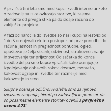
V prvi četrtini leta smo med kupci izvedli interno anketo
o zadovoljstvu s celovitostjo
storitve,
ki zajema
elemente od prvega stika pa do izdaje računa ob
zaključku projekta.
V fazi od naročila do izvedbe so naši kupci na lestvici od
1 do 5 ocenjevali celoten postopek od prve ponudbe do
računa: jasnost in preglednost ponudbe, ogled,
upoštevanje želja strank, odzivnost, strokovno znanje
in svetovanje ter prijaznost. Od začetka do konca
izvedbe del pa smo kupce vprašali, kako ocenjujejo
izpolnjevanje dobavnih rokov, dostavo, montažo,
kakovost ograje in izvedbe ter razmerje med
kakovostjo in ceno.
Skupna ocena je odlično! Hvaležni smo za njihovo
izkazano zaupanje, hkrati pa zadovoljni in ponosni, da
so posamezne elemente storitev ocenili s
povprečno
oceno 4.73
!