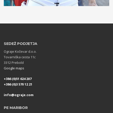
SEDEŽ PODJETJA
Ograje Kočevar d.o.o.
Tovarniška cesta 11c
3312 Prebold
Google maps
+386 (0)51 624 207
+386 (0)3 570 12 21
info@ograje.com
PE MARIBOR