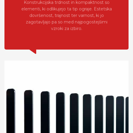
Konstrukcijska trdnost in kompaktnost so
elementi, ki odlikujejo ta tip ograje. Estetska
dovršenost, trajnost ter varnost, ki jo
zagotavljajo pa so med najpogostejšimi
vzroki za izbiro.