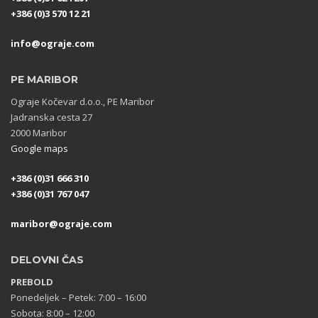
+386 (0)3 570 12 21
info@ograje.com
PE MARIBOR
Ograje Kočevar d.o.o., PE Maribor
Jadranska cesta 27
2000 Maribor
Google maps
+386 (0)31 666 310
+386 (0)31 767 047
maribor@ograje.com
DELOVNI ČAS
PREBOLD
Ponedeljek – Petek: 7:00 – 16:00
Sobota: 8:00 – 12:00