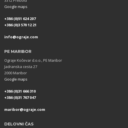
3312 Prebold
Google maps
+386 (0)51 624 207
+386 (0)3 570 12 21
info@ograje.com
PE MARIBOR
Ograje Kočevar d.o.o., PE Maribor
Jadranska cesta 27
2000 Maribor
Google maps
+386 (0)31 666 310
+386 (0)31 767 047
maribor@ograje.com
DELOVNI ČAS