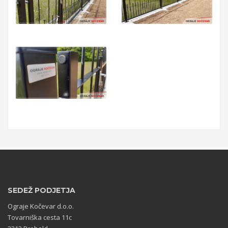
SEDEŽ PODJETJA
Ograje Kočevar d.o.o.
Tovarniška cesta 11c